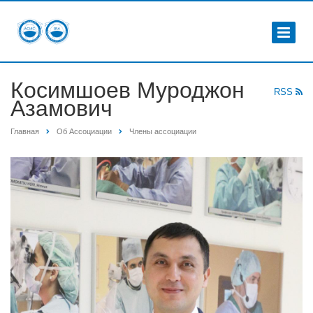
Косимшоев Муроджон
RSS
Азамович
Главная
Об Ассоциации
Члены ассоциации