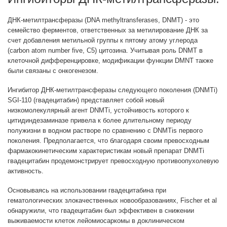
ДНК-метилтрансферазы (DNA methyltransferases, DNMT) - это
семейство ферментов, ответственных за метилирование ДНК за
счет добавления метильной группы к пятому атому углерода
(carbon atom number five, C5) цитозина. Учитывая роль DNMT в
клеточной дифференцировке, модификации функции DMNT также
были связаны с онкогенезом.
Ингибитор ДНК-метилтрансферазы следующего поколения (DNMTi)
SGI-110 (гвадецитабин) представляет собой новый
низкомолекулярный агент DNMTi, устойчивость которого к
цитидиндезаминазе привела к более длительному периоду
полужизни в водном растворе по сравнению с DNMTis первого
поколения. Предполагается, что благодаря своим превосходным
фармакокинетическим характеристикам новый препарат DNMTi
гвадецитабин продемонстрирует превосходную противоопухолевую
активность.
Основываясь на использовании гвадецитабина при
гематологических злокачественных новообразованиях, Fischer et al
обнаружили, что гвадецитабин был эффективен в снижении
выживаемости клеток лейомиосаркомы в доклиническом