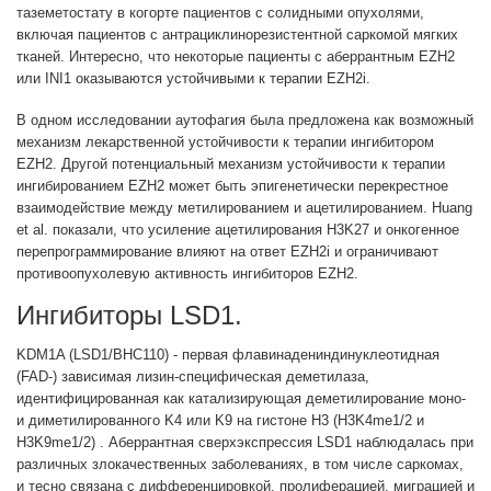
таземетостату в когорте пациентов с солидными опухолями,
включая пациентов с антрациклинорезистентной саркомой мягких
тканей. Интересно, что некоторые пациенты с аберрантным EZH2
или INI1 оказываются устойчивыми к терапии EZH2i.
В одном исследовании аутофагия была предложена как возможный
механизм лекарственной устойчивости к терапии ингибитором
EZH2. Другой потенциальный механизм устойчивости к терапии
ингибированием EZH2 может быть эпигенетически перекрестное
взаимодействие между метилированием и ацетилированием. Huang
et al. показали, что усиление ацетилирования H3K27 и онкогенное
перепрограммирование влияют на ответ EZH2i и ограничивают
противоопухолевую активность ингибиторов EZH2.
Ингибиторы LSD1.
KDM1A (LSD1/BHC110) - первая флавинадениндинуклеотидная
(FAD-) зависимая лизин-специфическая деметилаза,
идентифицированная как катализирующая деметилирование моно-
и диметилированного K4 или K9 на гистоне H3 (H3K4me1/2 и
H3K9me1/2) . Аберрантная сверхэкспрессия LSD1 наблюдалась при
различных злокачественных заболеваниях, в том числе саркомах,
и тесно связана с дифференцировкой, пролиферацией, миграцией и