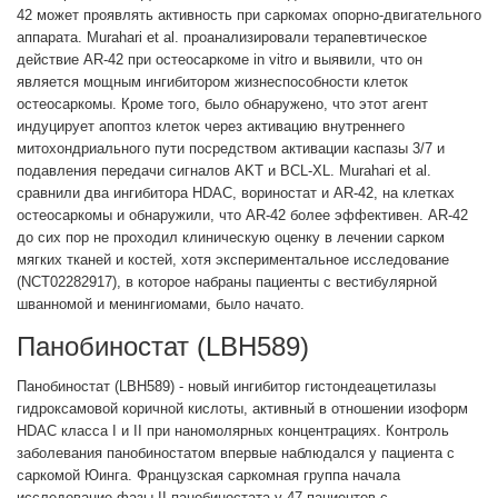
42 может проявлять активность при саркомах опорно-двигательного
аппарата. Murahari et al. проанализировали терапевтическое
действие AR-42 при остеосаркоме in vitro и выявили, что он
является мощным ингибитором жизнеспособности клеток
остеосаркомы. Кроме того, было обнаружено, что этот агент
индуцирует апоптоз клеток через активацию внутреннего
митохондриального пути посредством активации каспазы 3/7 и
подавления передачи сигналов AKT и BCL-XL. Murahari et al.
сравнили два ингибитора HDAC, вориностат и AR-42, на клетках
остеосаркомы и обнаружили, что AR-42 более эффективен. AR-42
до сих пор не проходил клиническую оценку в лечении сарком
мягких тканей и костей, хотя экспериментальное исследование
(NCT02282917), в которое набраны пациенты с вестибулярной
шванномой и менингиомами, было начато.
Панобиностат (LBH589)
Панобиностат (LBH589) - новый ингибитор гистондеацетилазы
гидроксамовой коричной кислоты, активный в отношении изоформ
HDAC класса I и II при наномолярных концентрациях. Контроль
заболевания панобиностатом впервые наблюдался у пациента с
саркомой Юинга. Французская саркомная группа начала
исследование фазы II панобиностата у 47 пациентов с