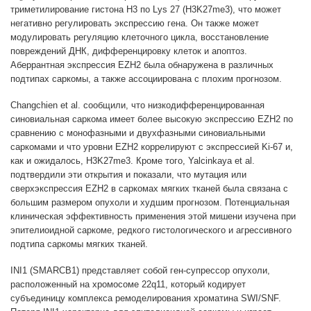
триметилирование гистона H3 по Lys 27 (H3K27me3), что может
негативно регулировать экспрессию гена. Он также может
модулировать регуляцию клеточного цикла, восстановление
повреждений ДНК, дифференцировку клеток и апоптоз.
Аберрантная экспрессия EZH2 была обнаружена в различных
подтипах саркомы, а также ассоциирована с плохим прогнозом.
Changchien et al. сообщили, что низкодифференцированная
синовиальная саркома имеет более высокую экспрессию EZH2 по
сравнению с монофазными и двухфазными синовиальными
саркомами и что уровни EZH2 коррелируют с экспрессией Ki-67 и,
как и ожидалось, H3K27me3. Кроме того, Yalcinkaya et al.
подтвердили эти открытия и показали, что мутация или
сверхэкспрессия EZH2 в саркомах мягких тканей была связана с
большим размером опухоли и худшим прогнозом. Потенциальная
клиническая эффективность применения этой мишени изучена при
эпителиоидной саркоме, редкого гистологического и агрессивного
подтипа саркомы мягких тканей.
INI1 (SMARCB1) представляет собой ген-супрессор опухоли,
расположенный на хромосоме 22q11, который кодирует
субъединицу комплекса ремоделирования хроматина SWI/SNF.