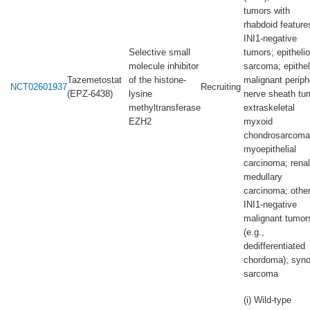
tumors with
rhabdoid feature
INI1-negative
Selective small
tumors; epithelio
molecule inhibitor
sarcoma; epithel
Tazemetostat
of the histone-
malignant periph
NCT02601937
Recruiting
(EPZ-6438)
lysine
nerve sheath tu
methyltransferase
extraskeletal
EZH2
myxoid
chondrosarcoma
myoepithelial
carcinoma; renal
medullary
carcinoma; othe
INI1-negative
malignant tumor
(e.g.,
dedifferentiated
chordoma); syno
sarcoma
(i) Wild-type