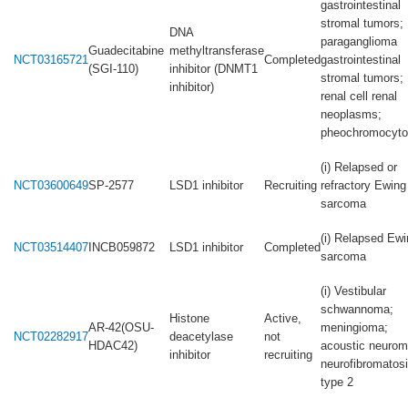
gastrointestinal
stromal tumors;
DNA
paraganglioma
Guadecitabine
methyltransferase
NCT03165721
Completed
gastrointestinal
(SGI-110)
inhibitor (DNMT1
stromal tumors;
inhibitor)
renal cell renal
neoplasms;
pheochromocyt
(i) Relapsed or
NCT03600649
SP-2577
LSD1 inhibitor
Recruiting
refractory Ewing
sarcoma
(i) Relapsed Ewi
NCT03514407
INCB059872
LSD1 inhibitor
Completed
sarcoma
(i) Vestibular
schwannoma;
Histone
Active,
AR-42(OSU-
meningioma;
NCT02282917
deacetylase
not
HDAC42)
acoustic neurom
inhibitor
recruiting
neurofibromatos
type 2