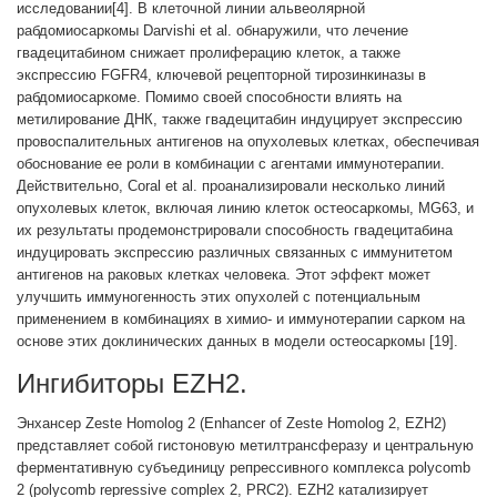
исследовании[4]. В клеточной линии альвеолярной
рабдомиосаркомы Darvishi et al. обнаружили, что лечение
гвадецитабином снижает пролиферацию клеток, а также
экспрессию FGFR4, ключевой рецепторной тирозинкиназы в
рабдомиосаркоме. Помимо своей способности влиять на
метилирование ДНК, также гвадецитабин индуцирует экспрессию
провоспалительных антигенов на опухолевых клетках, обеспечивая
обоснование ее роли в комбинации с агентами иммунотерапии.
Действительно, Coral et al. проанализировали несколько линий
опухолевых клеток, включая линию клеток остеосаркомы, MG63, и
их результаты продемонстрировали способность гвадецитабина
индуцировать экспрессию различных связанных с иммунитетом
антигенов на раковых клетках человека. Этот эффект может
улучшить иммуногенность этих опухолей с потенциальным
применением в комбинациях в химио- и иммунотерапии сарком на
основе этих доклинических данных в модели остеосаркомы [19].
Ингибиторы EZH2.
Энхансер Zeste Homolog 2 (Enhancer of Zeste Homolog 2, EZH2)
представляет собой гистоновую метилтрансферазу и центральную
ферментативную субъединицу репрессивного комплекса polycomb
2 (polycomb repressive complex 2, PRC2). EZH2 катализирует