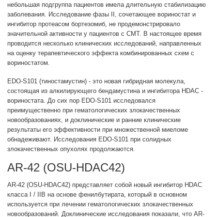
небольшая подгруппа пациентов имела длительную стабилизацию
заболевания. Исследование фазы II, сочетающее вориностат и
ингибитор протеасом бортезомиб, не продемонстрировало
значительной активности у пациентов с СМТ. В настоящее время
проводится несколько клинических исследований, направленных
на оценку терапевтического эффекта комбинированных схем с
вориностатом.
EDO-S101 (тиностамустин) - это новая гибридная молекула,
состоящая из алкилирующего бендамустина и ингибитора HDAC -
вориностата. До сих пор EDO-S101 исследовался
преимущественно при гематологических злокачественных
новообразованиях, и доклинические и ранние клинические
результаты его эффективности при множественной миеломе
обнадеживают. Исследования EDO-S101 при солидных
злокачественных опухолях продолжаются.
AR-42 (OSU-HDAC42)
AR-42 (OSU-HDAC42) представляет собой новый ингибитор HDAC
класса I / IIB на основе фенилбутирата, который в основном
используется при лечении гематологических злокачественных
новообразований. Доклинические исследования показали, что AR-