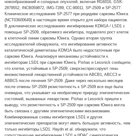
новообразований и солидных опухолей, включая RG6016, GSK-
2879552, INCB059872, IMG-7289, CC-90011, SP-2509 и SP-2577.
Клиническое исследование SP-2577 при рецидиве саркомы Юинга
(NCT03600649) в настоящее время открыто для набора пациентов.
В доклинических исследованиях ингибирование KDM1A / LSD1 с
помощью SP-2509, обратимого ингибитора, подавляло рост клеток
в клеточной линии саркомы Юинга. Однако вторая группа
исследователей обнаружила, что ингибирование активности
каталитической деметилазы KDM1A было недостаточным при
саркоме Юинга. Анализируя механизмы устойчивости к
ингибиторам LSD1 при саркоме Юинга, Pishas и Lessnick сообщили,
что клетки, устойчивые к SP-2509, сверхэкспрессируют гены
множественной лекарственной устойчивости ABCB1, ABCC3 и
ABBC5 после лечения SP-2509. Даже через несколько месяцев
после отмены SP-2509 резистентность к SP-2509 все еще была
очевидна, что указывает на необратимую природу эпигенетических
состояний, вызванных лекарством. Pishas и Lessnick пришли к
выводу, что резистентность к SP-2509 при саркоме Юинга могла
быть связана с другими эпигенетическими механизмами.
Комбинированные схемы ингибиторов LSD1 и других
эпигенетических препаратов могут иметь большую активность, чем
только ингибиторы LSD1. Haydn et al. обнаружили, что
сопутствующее ингибирование LSD1 и HDAC синергетически