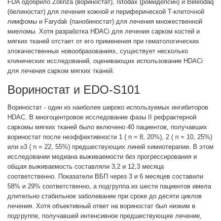
FDA одобрило Zolinza (вориностат), Istodax (ромидепсин) и Beleodaq
(белиностат) для лечения кожной и периферической Т-клеточной
лимфомы и Farydak (панобиностат) для лечения множественной
миеломы. Хотя разработка HDACi для лечения сарком костей и
мягких тканей отстает от его применения при гематологических
злокачественных новообразованиях, существует несколько
клинических исследований, оценивающих использование HDACi
для лечения сарком мягких тканей.
Вориностат и EDO-S101
Вориностат - один из наиболее широко используемых ингибиторов
HDAC. В многоцентровое исследование фазы II рефрактерной
саркомы мягких тканей было включено 40 пациентов, получавших
вориностат после неэффективности 1 ( n = 8, 20%), 2 ( n = 10, 25%)
или ≥3 ( n = 22, 55%) предшествующих линий химиотерапии. В этом
исследовании медиана выживаемости без прогрессирования и
общая выживаемость составляли 3,2 и 12,3 месяца
соответственно. Показатели ВБП через 3 и 6 месяцев составили
58% и 29% соответственно, а подгруппа из шести пациентов имела
длительно стабильное заболевание при сроке до десяти циклов
лечения. Хотя объективный ответ на вориностат был низким в
подгруппе, получавшей интенсивное предшествующее лечение,