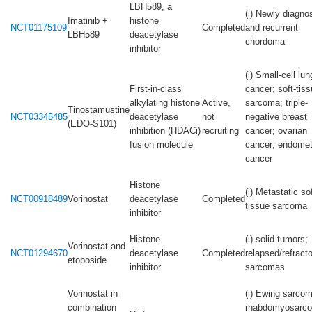
LBH589, a
(i) Newly diagno
Imatinib +
histone
NCT01175109
Completed
and recurrent
LBH589
deacetylase
chordoma
inhibitor
(i) Small-cell lun
First-in-class
cancer; soft-tis
alkylating histone
Active,
sarcoma; triple-
Tinostamustine
NCT03345485
deacetylase
not
negative breast
(EDO-S101)
inhibition (HDACi)
recruiting
cancer; ovarian
fusion molecule
cancer; endometr
cancer
Histone
(i) Metastatic sof
NCT00918489
Vorinostat
deacetylase
Completed
tissue sarcoma
inhibitor
Histone
(i) solid tumors;
Vorinostat and
NCT01294670
deacetylase
Completed
relapsed/refract
etoposide
inhibitor
sarcomas
Vorinostat in
(i) Ewing sarcom
combination
rhabdomyosarc