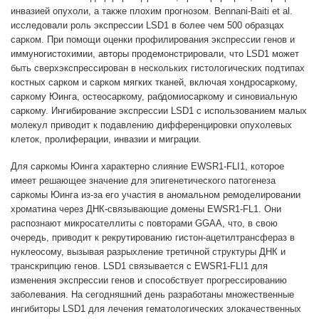
инвазией опухоли, а также плохим прогнозом. Bennani-Baiti et al.
исследовали роль экспрессии LSD1 в более чем 500 образцах
сарком. При помощи оценки профилирования экспрессии генов и
иммуногистохимии, авторы продемонстрировали, что LSD1 может
быть сверхэкспрессирован в нескольких гистологических подтипах
костных сарком и сарком мягких тканей, включая хондросаркому,
саркому Юинга, остеосаркому, рабдомиосаркому и синовиальную
саркому. Ингибирование экспрессии LSD1 с использованием малых
молекул приводит к подавлению дифференцировки опухолевых
клеток, пролиферации, инвазии и миграции.
Для саркомы Юинга характерно слияние EWSR1-FLI1, которое
имеет решающее значение для эпигенетического патогенеза
саркомы Юинга из-за его участия в аномальном ремоделировании
хроматина через ДНК-связывающие домены EWSR1-FL1. Они
распознают микросателлиты с повторами GGAA, что, в свою
очередь, приводит к рекрутированию гистон-ацетилтрансфераз в
нуклеосому, вызывая разрыхление третичной структуры ДНК и
транскрипцию генов. LSD1 связывается с EWSR1-FLI1 для
изменения экспрессии генов и способствует прогрессированию
заболевания. На сегодняшний день разработаны множественные
ингибиторы LSD1 для лечения гематологических злокачественных