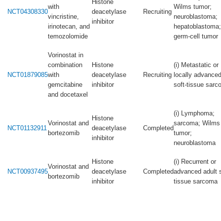
Histone
with
Wilms tumor;
NCT04308330
deacetylase
Recruiting
vincristine,
neuroblastoma;
inhibitor
irinotecan, and
hepatoblastoma;
temozolomide
germ-cell tumor
Vorinostat in
combination
Histone
(i) Metastatic or
NCT01879085
with
deacetylase
Recruiting
locally advance
gemcitabine
inhibitor
soft-tissue sar
and docetaxel
(i) Lymphoma;
Histone
Vorinostat and
sarcoma; Wilms
NCT01132911
deacetylase
Completed
bortezomib
tumor;
inhibitor
neuroblastoma
Histone
(i) Recurrent or
Vorinostat and
NCT00937495
deacetylase
Completed
advanced adult s
bortezomib
inhibitor
tissue sarcoma