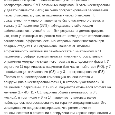
распространенной СМТ различных подтипов. В этом исследовании
у девяти пациентов (20%) не было прогрессирования заболевания
через 3 месяца, а у шести пациентов - через 6 месяцев. К
сожалению, ни у одного пациента не было частичного ответа, и
только у 17 пациентов (36%) наблюдалась стабилизация
заболевания как лучший ответ. Эти результаты демонстрируют,
что, хотя у некоторых пациентов может наблюдаться стабилизация
заболевания, эффективность монотерапии панобиностатом при
поздних стадиях СМТ ограничена. Bauer et al. изучали
эффективность комбинации панобиностата с иматинибом у 11
пациентов с рефрактерными метастатическими стромальными
опухолями желудочно-кишечного тракта в исследовании фазы I. У
одного из 11 оцениваемых пациентов был частичный ответ (ЧО), у 7
- стабилизация заболевания (СЗ), а у 3 – прогрессирование (ПЗ).
Thomas et al. исследовали комбинацию панобиностата и
эпирубицина в исследовании фазы I, в котором участвовали 20
пациентов с саркомами. У 12 из 20 пациентов отмечался эффект на
лечение (1 - ЧО, 11 - СЗ, медиана общей выживаемости 8,3
месяца), в том числе у 8 из 14 пациентов, у которых ранее
наблюдалось прогрессирование на терапии антрациклинами. Это
исследование продемонстрировало, что режим лечения
панобиностатом в сочетании с эпирубицином хорошо переносится и