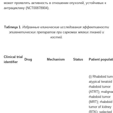
может проявлять активность в отношении опухолей, устойчивых к
антрациклину (NCT00878904).
Таблица 1
.
Избранные клинические исследования эффективности
эпигенетических препаратов при саркомах мягких тканей и
костей.
Clinical trial
Drug
Mechanism
Status
Patient populat
identifier
(i) Rhabdoid tum
atypical teratoid
rhabdoid tumor
(ATRT); maligna
rhabdoid tumor
(MRT); rhabdoid
tumor of kidney
(RTK); selected