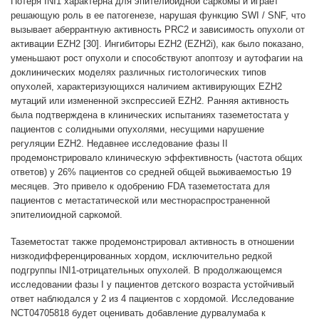
Потеря INI1 характерна для эпителиоидной саркомы и играет
решающую роль в ее патогенезе, нарушая функцию SWI / SNF, что
вызывает аберрантную активность PRC2 и зависимость опухоли от
активации EZH2 [30]. Ингибиторы EZH2 (EZH2i), как было показано,
уменьшают рост опухоли и способствуют апоптозу и аутофагии на
доклинических моделях различных гистологических типов
опухолей, характеризующихся наличием активирующих EZH2
мутаций или измененной экспрессией EZH2. Ранняя активность
была подтверждена в клинических испытаниях таземетостата у
пациентов с солидными опухолями, несущими нарушение
регуляции EZH2. Недавнее исследование фазы II
продемонстрировало клиническую эффективность (частота общих
ответов) у 26% пациентов со средней общей выживаемостью 19
месяцев. Это привело к одобрению FDA таземетостата для
пациентов с метастатической или местнораспространенной
эпителиоидной саркомой.
Таземетостат также продемонстрировал активность в отношении
низкодифференцированных хордом, исключительно редкой
подгруппы INI1-отрицательных опухолей. В продолжающемся
исследовании фазы I у пациентов детского возраста устойчивый
ответ наблюдался у 2 из 4 пациентов с хордомой. Исследование
NCT04705818 будет оценивать добавление дурвалумаба к