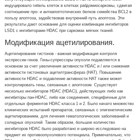
индуцировало гибель клеток в клетках рабдомиосаркомы, сдвигая
соотношение про- и антиапоптотических белков семейства BCL2 в
пользу апоптоза, задействовав внутренний путь апоптоза. Эти
результаты дают основание для оценки комбинации ингибиторов
LSD1 с ингибиторами HDAC при саркомах мягких тканей.
Модификация ацетилирования.
Ацетилирование гистонов - важная модификация контроля
экспрессии генов. Гены-супрессоры опухоли подавляются в
основном за счет увеличения активности HDAC и / или снижения
активности гистоновых ацетилтрансфераз (HAT). Повышение
активности HDAC и подавление активности HAT также может
контролировать гены, связанные с апоптозом. Существует
несколько ингибиторов HDAC (HDACi), действующих либо как
ингибиторы пан-HDAC, либо как соединения, специфичные для
отдельных ферментов HDAC класса 1 и 2. Было начато множество
клинических испытаний препаратов, связанных с эпигенетическим
ацетилированием, для лечения гематологических заболеваний и
солидных опухолей. Таким образом, большое количество
ингибиторов HDAC было разработано и широко исследовано на
предмет их противоопухолевого потенциала. Примечательно, что