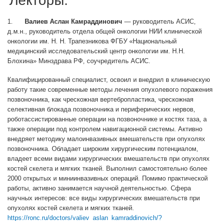
Лекторы:
1.
Валиев Аслан Камраддинович
— руководитель АСИС,
д.м.н., руководитель отдела общей онкологии НИИ клинической
онкологии им. Н. Н. Трапезникова ФГБУ «Национальный
медицинский исследовательский центр онкологии им. Н.Н.
Блохина» Минздрава РФ, соучредитель АСИС.
Квалифицированный специалист, освоил и внедрил в клиническую
работу такие современные методы лечения опухолевого поражения
позвоночника, как чрескожная вертебропластика, чрескожная
селективная блокада позвоночника и периферических нервов,
роботассистированные операции на позвоночнике и костях таза, а
также операции под контролем навигационной системы. Активно
внедряет методику малоинвазивных вмешательств при опухолях
позвоночника. Обладает широким хирургическим потенциалом,
владеет всеми видами хирургических вмешательств при опухолях
костей скелета и мягких тканей. Выполнил самостоятельно более
2000 открытых и миниинвазивных операций. Помимо практической
работы, активно занимается научной деятельностью. Сфера
научных интересов: все виды хирургических вмешательств при
опухолях костей скелета и мягких тканей.
https://ronc.ru/doctors/valiev_aslan_kamraddinovich/?