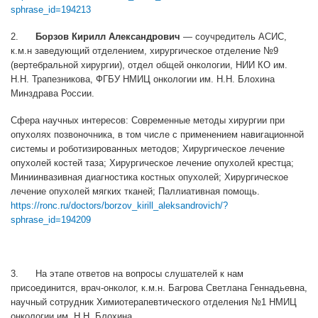
sphrase_id=194213
2.
Борзов Кирилл Александрович
— соучредитель АСИС,
к.м.н заведующий отделением, хирургическое отделение №9
(вертебральной хирургии), отдел общей онкологии, НИИ КО им.
Н.Н. Трапезникова, ФГБУ НМИЦ онкологии им. Н.Н. Блохина
Минздрава России.
Сфера научных интересов: Современные методы хирургии при
опухолях позвоночника, в том числе с применением навигационной
системы и роботизированных методов; Хирургическое лечение
опухолей костей таза; Хирургическое лечение опухолей крестца;
Миниинвазивная диагностика костных опухолей; Хирургическое
лечение опухолей мягких тканей; Паллиативная помощь.
https://ronc.ru/doctors/borzov_kirill_aleksandrovich/?
sphrase_id=194209
3. На этапе ответов на вопросы слушателей к нам
присоединится, врач-онколог, к.м.н. Багрова Светлана Геннадьевна,
научный сотрудник Химиотерапевтического отделения №1 НМИЦ
онкологии им. Н.Н. Блохина.