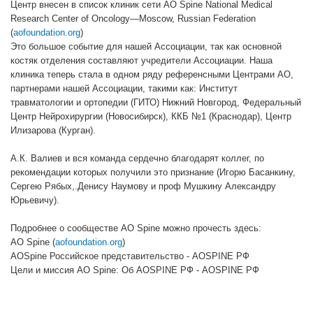
Центр внесен в список клиник сети AO Spine National Medical
Research Center of Oncology—Moscow, Russian Federation
(
aofoundation.org
)
Это большое событие для нашей Ассоциации, так как основной
костяк отделения составляют учредители Ассоциации. Наша
клиника теперь стала в одном ряду референсными Центрами АО,
партнерами нашей Ассоциации, такими как: Институт
травматологии и ортопедии (ГИТО) Нижний Новгород, Федеральный
Центр Нейрохирургии (Новосибирск), ККБ №1 (Краснодар), Центр
Илизарова (Курган).
А.К. Валиев и вся команда сердечно благодарят коллег, по
рекомендации которых получили это признание (Игорю Басанкину,
Сергею Рябых,.Денису Наумову и проф Мушкину Александру
Юрьевичу).
Подробнее о сообществе AO Spine можно прочесть здесь:
AO Spine (
aofoundation.org
)
AOSpine Российское представительство - AOSPINE РФ
Цели и миссия AO Spine: Об AOSPINE РФ - AOSPINE РФ