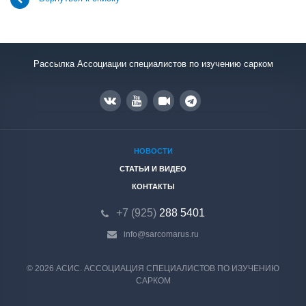
Рассылка Ассоциации специалистов по изучению сарком
НОВОСТИ
СТАТЬИ И ВИДЕО
КОНТАКТЫ
+7 (925)
288 5401
info@sarcomarus.ru
© 2026 АСИС. АССОЦИАЦИЯ СПЕЦИАЛИСТОВ ПО ИЗУЧЕНИЮ
САРКОМ
Комментарий