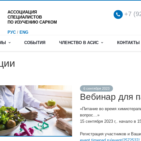
АССОЦИАЦИЯ
+7 (9
СПЕЦИАЛИСТОВ
ПО ИЗУЧЕНИЮ САРКОМ
РУС
/
ENG
ММЫ
СОБЫТИЯ
ЧЛЕНСТВО В АСИС
КОНТАКТЫ
ции
6 сентября 2023
Вебинар для 
«Питание во время химиотерапи
вопрос…»
15 сентября 2023 г,. начало в 1
Регистрация участников и Ваш
event.timepad.ru/event/2572537/