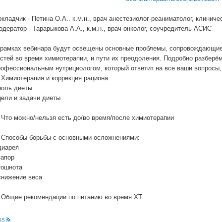
кладчик - Петина О.А.. к.м.н., врач анестезиолог-реаниматолог, клиниче
дератор - Тарарыкова А.А., к.м.н., врач онколог, соучредитель АСИС
 рамках вебинара будут освещены основные проблемы, сопровождающие 
остей во время химиотерапии, и пути их преодоления. Подробно разберё
рофессиональным нутрициологом, который ответит на все ваши вопросы,
. Химиотерапия и коррекция рациона
роль диеты
цели и задачи диеты
. Что можно/нельзя есть до/во время/после химиотерапии
. Способы борьбы с основными осложнениями:
диарея
запор
тошнота
 снижение веса
. Общие рекомендации по питанию во время ХТ
SS