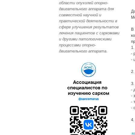
области опухолей опорно-
двигательного аппарата для
До
совместной научной и
Мо
практической деятельности в
сфере улучшения результатов
В
лечения пациентов с саркомами
к
и другими патологическими
п
процессами опорно-
1
двигательного аппарата.
- 
- 
2
3
- 
- 
- 
-
4
R